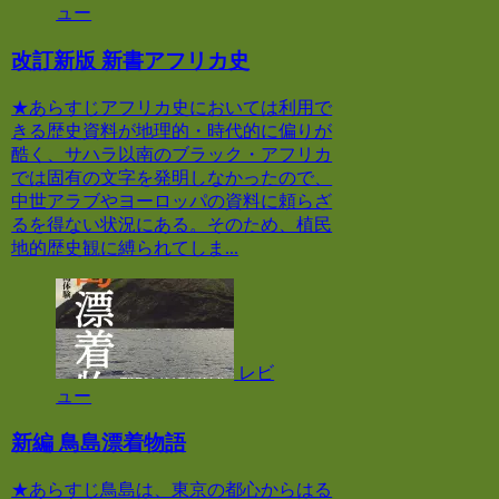
ュー
改訂新版 新書アフリカ史
★あらすじアフリカ史においては利用で
きる歴史資料が地理的・時代的に偏りが
酷く、サハラ以南のブラック・アフリカ
では固有の文字を発明しなかったので、
中世アラブやヨーロッパの資料に頼らざ
るを得ない状況にある。そのため、植民
地的歴史観に縛られてしま...
レビ
ュー
新編 鳥島漂着物語
★あらすじ鳥島は、東京の都心からはる