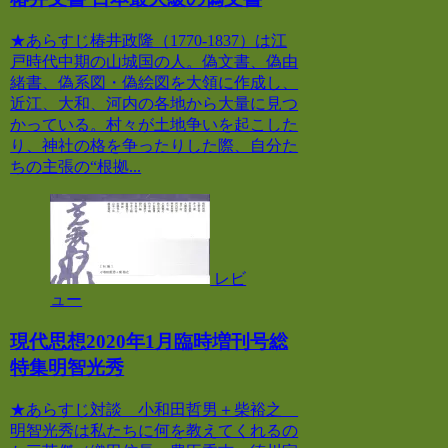
★あらすじ椿井政隆（1770-1837）は江
戸時代中期の山城国の人。偽文書、偽由
緒書、偽系図・偽絵図を大領に作成し、
近江、大和、河内の各地から大量に見つ
かっている。村々が土地争いを起こした
り、神社の格を争ったりした際、自分た
ちの主張の“根拠...
レビ
ュー
現代思想2020年1月臨時増刊号総
特集明智光秀
★あらすじ対談 小和田哲男＋柴裕之
明智光秀は私たちに何を教えてくれるの