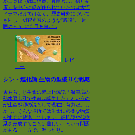
か三英傑（織田信長、豊臣秀吉、徳川家
康）を中心に話が作られていたのは大河
ドラマだけではなく、歴史研究について
も同じ。明智光秀のような"脇役"、"周
囲の人々"にも目を向け...
レビ
ュー
シン・進化論 生物の型破りな戦略
★あらすじ生命の陸上起源説「深海底の
熱水噴出孔で生命は誕生した」というの
が生命起源の説として現在は有力だ。し
かし、そんな場所では生命に必要な物質
がすぐに散逸してしまい、細胞膜や代謝
系を形成することは難しい、という問題
がある。一方で、湿ったり...