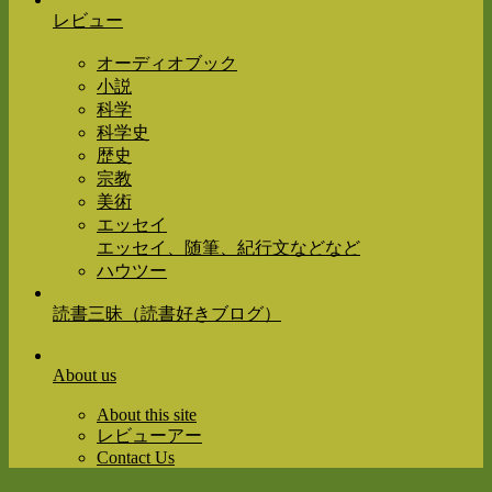
レビュー
オーディオブック
小説
科学
科学史
歴史
宗教
美術
エッセイ
エッセイ、随筆、紀行文などなど
ハウツー
読書三昧（読書好きブログ）
About us
About this site
レビューアー
Contact Us