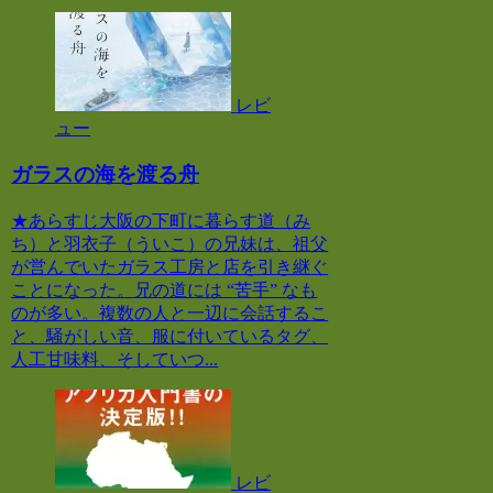
レビ
ュー
ガラスの海を渡る舟
★あらすじ大阪の下町に暮らす道（み
ち）と羽衣子（ういこ）の兄妹は、祖父
が営んでいたガラス工房と店を引き継ぐ
ことになった。兄の道には “苦手” なも
のが多い。複数の人と一辺に会話するこ
と、騒がしい音、服に付いているタグ、
人工甘味料、そしていつ...
レビ