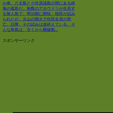
か南、八丈島と小笠原諸島の間にある絶
海の孤島だ。無数のアホウドリが生息す
る無人島で、明治期に開拓・植民が試み
られたが、火山の噴火で住民全員が死
亡。以降、その試みは途絶えている。そ
んな鳥島は、古くから難破船...
スポンサーリンク