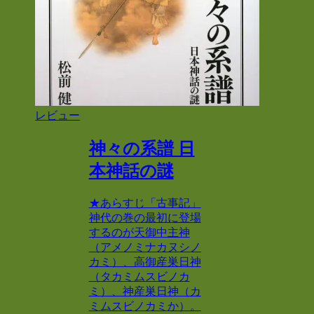
レビュー
神々の系譜 日
本神話の謎
★あらすじ「古事記」
神代の巻の最初に登場
するのが天御中主神
（アメノミナカヌシノ
カミ）、高御産巣日神
（タカミムスビノカ
ミ）、神産巣日神（カ
ミムスビノカミか）。