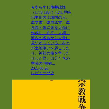
★あらすじ椿井政隆
（1770-1837）は江戸時
代中期の山城国の人。
偽文書、偽由緒書、偽
系図・偽絵図を大領に
作成し、近江、大和、
河内の各地から大量に
見つかっている。村々
が土地争いを起こした
り、神社の格を争った
りした際、自分たちの
主張の“根拠...
2025.06.26
レビュー
歴史