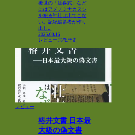
後世の「延喜式」など
にはアメノミナカヌシ
を祀る神社は出てこな
い。記紀編纂者が作り
出し...
2025.08.16
レビュー
宗教
歴史
レビュー
椿井文書 日本最
大級の偽文書