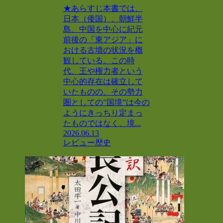
★あらすじ本書では、
日本（倭国）、朝鮮半
島、中国を中心に紀元
前後の「東アジア」に
おける古墳の状況を概
観している。この時
代、王や権力者という
中心的存在は確立して
いたものの、その勢力
圏としての”国境”は今の
ようにきっちり定まっ
たものではなく、境...
2026.06.13
レビュー
歴史