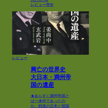
2025.01.04
レビュー
歴史
レビュー
興亡の世界史
大日本・満州帝
国の遺産
★あらすじ満州帝国と
は一体何であったの
か。戦後の日本と韓国