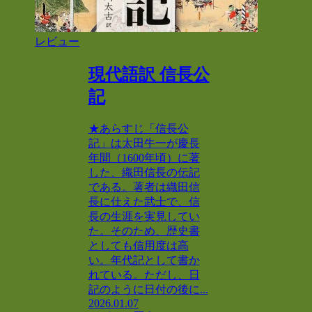
レビュー
現代語訳 信長公
記
★あらすじ「信長公
記」は太田牛一が慶長
年間（1600年頃）に著
した、織田信長の伝記
である。著者は織田信
長に仕えた武士で、信
長の生涯を実見してい
た。そのため、歴史書
としても信用度は高
い。年代記として書か
れている。ただし、日
記のように日付の後に...
2026.01.07