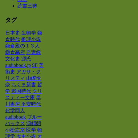
読書三昧
タグ
日本史
生物学
鎌
倉時代
推理小説
鎌倉殿の１３人
鎌倉幕府
吾妻鏡
文化史
源氏
audiobook.jp
SF
美
術史
アガサ・ク
リスティ
山崎怜
奈
ちくま新書
哲
学
戦国時代
クリ
スティー文庫
早
川書房
平安時代
化学同人
audiobook
ブルー
バックス
源頼朝
小松左京
医学
物
理学
歴史小説
オ