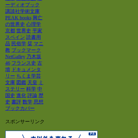
ーディオブック
講談社学術文庫
PEAK books
興亡
の世界史
心理学
京都
世界史
平家
スペイン
読書用
品
民俗学
栞
マニ
教
ブックマーク
NetGalley
乃木坂
46
フランス史
古
墳
ドキュメンタ
リー
ちくま学芸
文庫
図鑑
天皇
ミ
ステリー
科学
中
国史
進化
評論
歴
史
書評
数学
思想
ブックカバー
スポンサーリンク