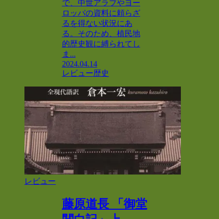
で、中世アラブやヨー
ロッパの資料に頼らざ
るを得ない状況にあ
る。そのため、植民地
的歴史観に縛られてし
ま...
2024.04.14
レビュー
歴史
レビュー
藤原道長 「御堂