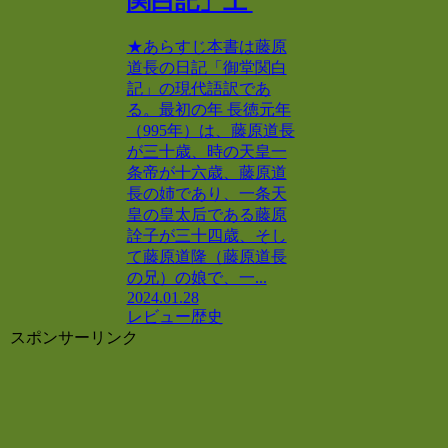
関白記」上
★あらすじ本書は藤原
道長の日記「御堂関白
記」の現代語訳であ
る。最初の年 長徳元年
（995年）は、藤原道長
が三十歳、時の天皇一
条帝が十六歳、藤原道
長の姉であり、一条天
皇の皇太后である藤原
詮子が三十四歳、そし
て藤原道隆（藤原道長
の兄）の娘で、一...
2024.01.28
レビュー
歴史
スポンサーリンク