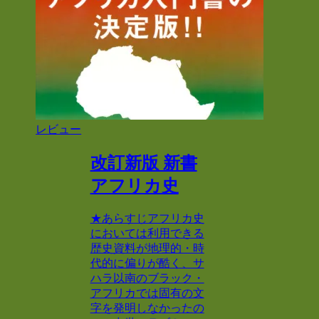
レビュー
改訂新版 新書
アフリカ史
★あらすじアフリカ史
においては利用できる
歴史資料が地理的・時
代的に偏りが酷く、サ
ハラ以南のブラック・
アフリカでは固有の文
字を発明しなかったの