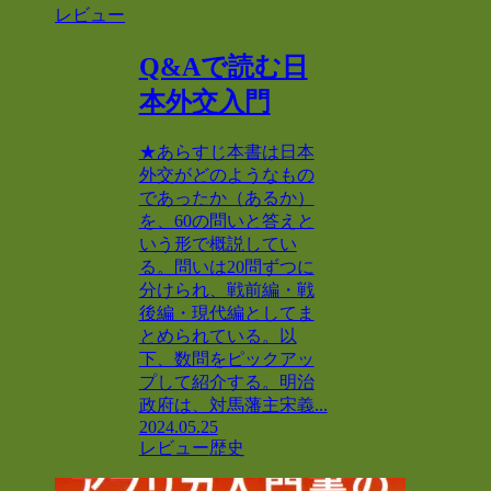
レビュー
Q&Aで読む日
本外交入門
★あらすじ本書は日本
外交がどのようなもの
であったか（あるか）
を、60の問いと答えと
いう形で概説してい
る。問いは20問ずつに
分けられ、戦前編・戦
後編・現代編としてま
とめられている。以
下、数問をピックアッ
プして紹介する。明治
政府は、対馬藩主宋義...
2024.05.25
レビュー
歴史