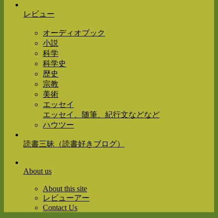
レビュー
オーディオブック
小説
科学
科学史
歴史
宗教
美術
エッセイ
エッセイ、随筆、紀行文などなど
ハウツー
読書三昧（読書好きブログ）
About us
About this site
レビューアー
Contact Us