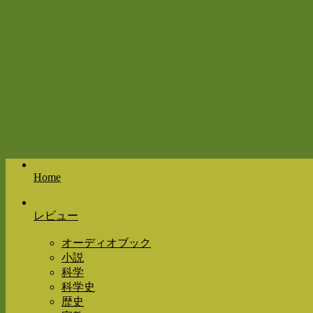
Home
レビュー
オーディオブック
小説
科学
科学史
歴史