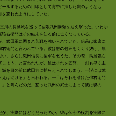
ピールするための目印として背中に挿した幟のようなも
志を忘れぬようにしていた。
は、三河の長篠城を巡って宿敵武田勝頼を迎え撃った。いわゆ
居強右衛門はその結末を知る前に亡くなっている。
が、武田軍に囲まれ苦戦を強いられていた。信昌は家康に
強右衛門と言われている。彼は敵の包囲をくぐり抜け、無
思い、さらに織田信長に援軍を乞うた。その際、鳥居強右
軍しよう」と言われたが、彼はそれを固辞。一刻も早く主
、城を目の前に武田方に捕らえられてしまう。一説には武
言えば助ける」と言われる。一旦はそれを請けた強右衛門
！」と叫んだのだ。怒った武田の武士によって彼は磔の
だが、実際にはどうだったのか。彼は伝令の役割を実際に