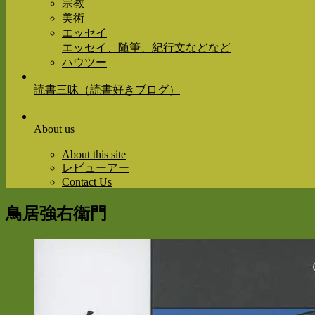
宗教
美術
エッセイ
エッセイ、随筆、紀行文などなど
ハウツー
読書三昧（読書好きブログ）
About us
About this site
レビューアー
Contact Us
鳥居強右衛門