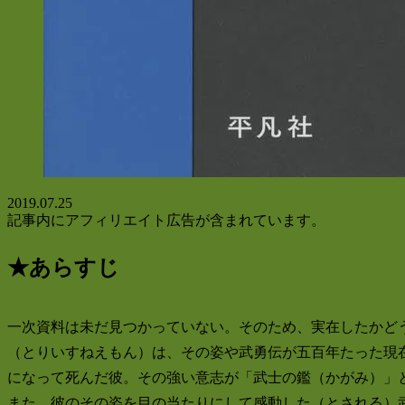
2019.07.25
記事内にアフィリエイト広告が含まれています。
★あらすじ
一次資料は未だ見つかっていない。そのため、実在したかど
（とりいすねえもん）は、その姿や武勇伝が五百年たった現
になって死んだ彼。その強い意志が「武士の鑑（かがみ）」
また、彼のその姿を目の当たりにして感動した（とされる）