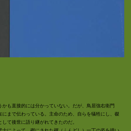
うかも直接的には分かっていない。だが、鳥居強右衛門
在にまで伝わっている。主命のため、自らを犠牲にし、磔
として後世に語り継がれてきたのだ。
武士によって、磔にされた褌（ふんどし）一丁の姿を描い