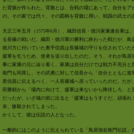
た背旗が作られた。背旗とは、合戦の場にあって、自分をア
の。その家では代々、その図柄を背旗に用い、戦国の武士の
天正三年五月（1575年6月）、織田信長・徳川家康連合軍
る長篠の戦いだ。織田・徳川軍の勝利に終わった戦だが、鳥
徳川方に付いていた奥平信昌は長篠城の守りを任されていた
援軍を乞うため、使者を送り出したのだ。そう、それが鳥居
事に家康の元に辿り着く。家康は自分だけでは戦力不充分と
衛門も同席し、その武勇に対して信長から「自分とともに進
君信昌に伝えるべく、一人長篠城へ戻っていったのだ。だが
田勝頼から「場内に向けて、援軍は来ないから降伏しろ、と
だったが、いざ城の前に出ると「援軍はもうすぐだ。頑張れ
末、惨殺されてしまった。
かくして、彼は伝説の人となった。
一般的にはこのように伝えられている「鳥居強右衛門伝説」