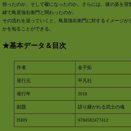
担ったのか、そして磔になったのか。さらには、彼の姿を背
緯で鳥居強右衛門と関わったのか。
その流れを追っていくと、鳥居強右衛門に対するイメージが
かを知ることができる。
★基本データ＆目次
作者
金子拓
発行元
平凡社
発行年
2018
副題
語り継がれる武士の魂
ISBN
9784582477412