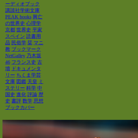
ーディオブック
講談社学術文庫
PEAK books
興亡
の世界史
心理学
京都
世界史
平家
スペイン
読書用
品
民俗学
栞
マニ
教
ブックマーク
NetGalley
乃木坂
46
フランス史
古
墳
ドキュメンタ
リー
ちくま学芸
文庫
図鑑
天皇
ミ
ステリー
科学
中
国史
進化
評論
歴
史
書評
数学
思想
ブックカバー