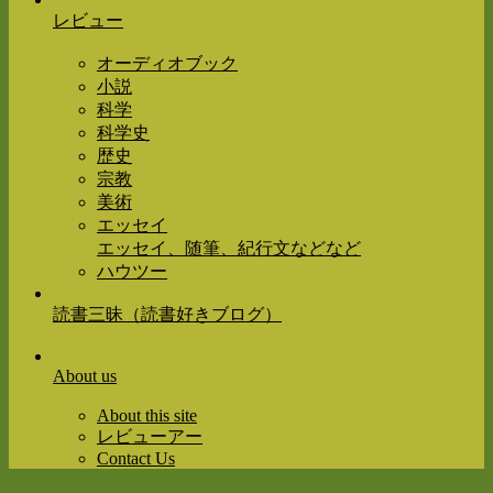
レビュー
オーディオブック
小説
科学
科学史
歴史
宗教
美術
エッセイ
エッセイ、随筆、紀行文などなど
ハウツー
読書三昧（読書好きブログ）
About us
About this site
レビューアー
Contact Us