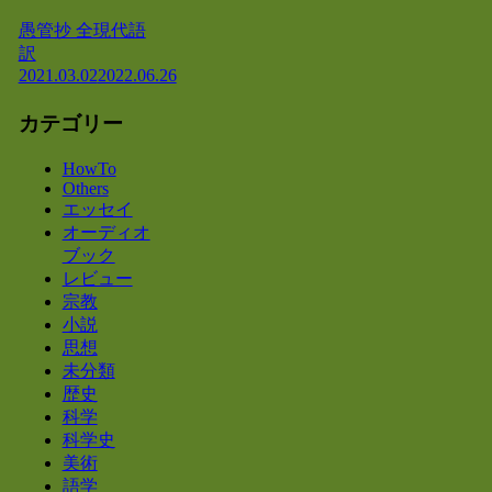
愚管抄 全現代語
訳
2021.03.02
2022.06.26
カテゴリー
HowTo
Others
エッセイ
オーディオ
ブック
レビュー
宗教
小説
思想
未分類
歴史
科学
科学史
美術
語学