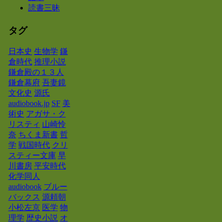
読書三昧
タグ
日本史
生物学
鎌
倉時代
推理小説
鎌倉殿の１３人
鎌倉幕府
吾妻鏡
文化史
源氏
audiobook.jp
SF
美
術史
アガサ・ク
リスティ
山崎怜
奈
ちくま新書
哲
学
戦国時代
クリ
スティー文庫
早
川書房
平安時代
化学同人
audiobook
ブルー
バックス
源頼朝
小松左京
医学
物
理学
歴史小説
オ