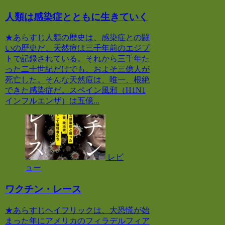
人類は感染症とともに生きていく
★あらすじ人類の歴史は、感染症との闘
いの歴史だ。天然痘は三千年前のエジプ
トで記録されている。それから三千年た
った二十世紀だけでも、およそ三億人が
死亡した。そんな天然痘は、唯一、根絶
できた感染症だ。スペイン風邪（H1N1
インフルエンザ）は五億...
レビ
ュー
ワクチン・レース
★あらすじヘイフリックは、大恐慌が始
まった年にアメリカのフィラデルフィア