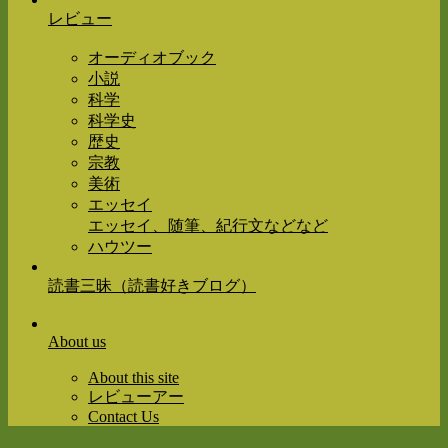
レビュー
オーディオブック
小説
科学
科学史
歴史
宗教
美術
エッセイ
エッセイ、随筆、紀行文などなど
ハウツー
読書三昧（読書好きブログ）
About us
About this site
レビューアー
Contact Us