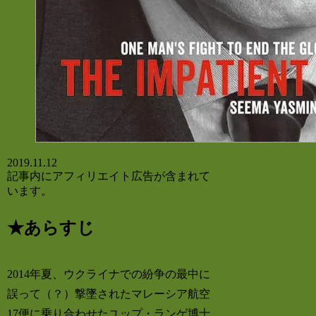
2019.11.12
記事内にアフィリエイト広告が含まれて
います。
★あらすじ
2014年夏、ウクライナでの紛争の最中に
誤って（？）撃墜されたマレーシア航空
17便に乗り合わせたユップ・ランゲ博士