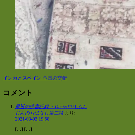
インカとスペイン 帝国の交錯
コメント
最近の読書記録 ～Dec/2019 | ぶん
じんのおはなし第二話
より:
2021-03-03 19:58
[…] […]