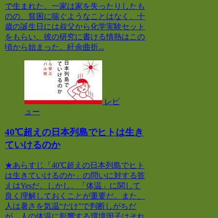
で生まれた。一家は家を失ったりしたも
のの、貧困に喘ぐようなことはなく、十
歳の誕生日には叔父から化学実験セット
をもらい、彼の研究に書ける情熱はこの
頃から始まった。紆余曲折...
レビ
ュー
40℃超えの日本列島でヒトは生き
ていけるのか
★あらすじ「40℃超えの日本列島でヒト
は生きていけるのか」の問いに対する答
えはYesだ。しかし、「体温」に関して
良く理解しておくことが重要だ。また、
人は暑さを気温“だけ”で判断しがちだ
が、人の体温に影響する環境因子はそれ