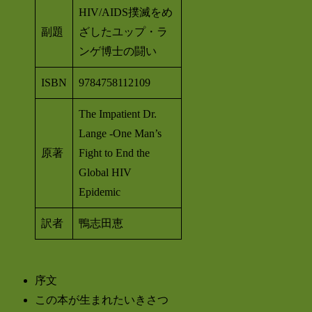
HIV/AIDS撲滅をめ
副題
ざしたユップ・ラ
ンゲ博士の闘い
ISBN
9784758112109
The Impatient Dr.
Lange -One Man’s
原著
Fight to End the
Global HIV
Epidemic
訳者
鴨志田恵
序文
この本が生まれたいきさつ