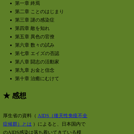
第一章 終焉
第二章 ことのはじまり
第三章 謎の感染症
第四章 敵を知れ
第五章 異色の官僚
第六章 数々の試み
第七章 エイズの否認
第八章 闘志の活動家
第九章 お金と信念
第十章 治癒にむけて
★ 感想
厚生省の資料（
AIDS（後天性免疫不全
症候群）とは
）によると、日本国内で
のAIDS感染は落ち着いてきている模