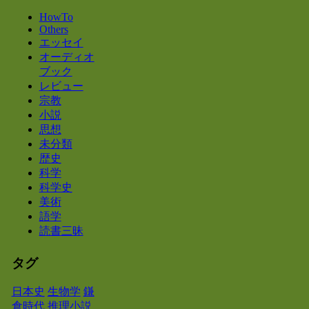
HowTo
Others
エッセイ
オーディオ
ブック
レビュー
宗教
小説
思想
未分類
歴史
科学
科学史
美術
語学
読書三昧
タグ
日本史
生物学
鎌
倉時代
推理小説