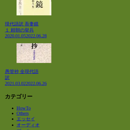
現代語訳 吾妻鏡
１ 頼朝の挙兵
2020.01.05
2022.06.28
愚管抄 全現代語
訳
2021.03.02
2022.06.26
カテゴリー
HowTo
Others
エッセイ
オーディオ