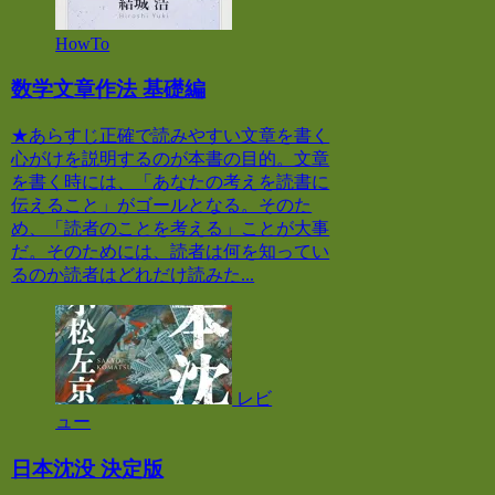
HowTo
数学文章作法 基礎編
★あらすじ正確で読みやすい文章を書く
心がけを説明するのが本書の目的。文章
を書く時には、「あなたの考えを読書に
伝えること」がゴールとなる。そのた
め、「読者のことを考える」ことが大事
だ。そのためには、読者は何を知ってい
るのか読者はどれだけ読みた...
レビ
ュー
日本沈没 決定版