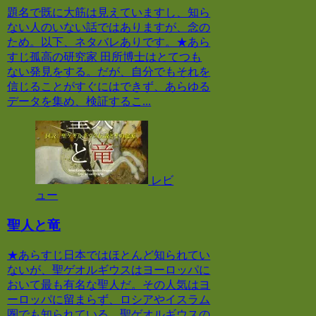
題名で既に大筋は見えていますし、知ら
ない人のいない話ではありますが、念の
ため。以下、ネタバレありです。★あら
すじ孤高の研究家 田所博士はとてつも
ない発見をする。だが、自分でもそれを
信じることがすぐにはできず、あらゆる
データを集め、検証するこ...
レビ
ュー
聖人と竜
★あらすじ日本ではほとんど知られてい
ないが、聖ゲオルギウスはヨーロッパに
おいて最も有名な聖人だ。その人気はヨ
ーロッパに留まらず、ロシアやイスラム
圏でも知られている。聖ゲオルギウスの