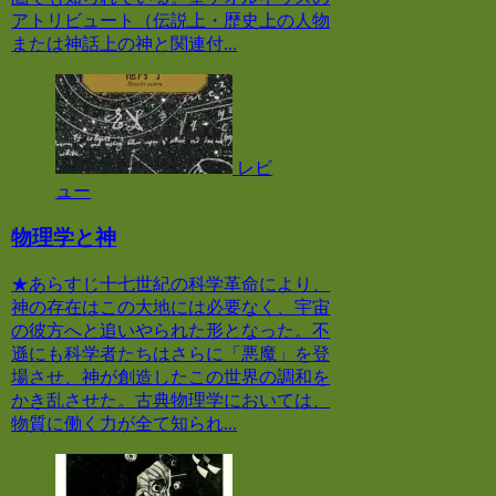
アトリビュート（伝説上・歴史上の人物
または神話上の神と関連付...
レビ
ュー
物理学と神
★あらすじ十七世紀の科学革命により、
神の存在はこの大地には必要なく、宇宙
の彼方へと追いやられた形となった。不
遜にも科学者たちはさらに「悪魔」を登
場させ、神が創造したこの世界の調和を
かき乱させた。古典物理学においては、
物質に働く力が全て知られ...