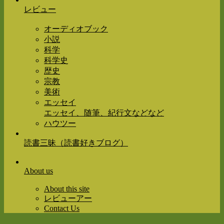
レビュー
オーディオブック
小説
科学
科学史
歴史
宗教
美術
エッセイ
エッセイ、随筆、紀行文などなど
ハウツー
読書三昧（読書好きブログ）
About us
About this site
レビューアー
Contact Us