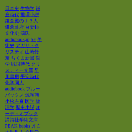
日本史
生物学
鎌
倉時代
推理小説
鎌倉殿の１３人
鎌倉幕府
吾妻鏡
文化史
源氏
audiobook.jp
SF
美
術史
アガサ・ク
リスティ
山崎怜
奈
ちくま新書
哲
学
戦国時代
クリ
スティー文庫
早
川書房
平安時代
化学同人
audiobook
ブルー
バックス
源頼朝
小松左京
医学
物
理学
歴史小説
オ
ーディオブック
講談社学術文庫
PEAK books
興亡