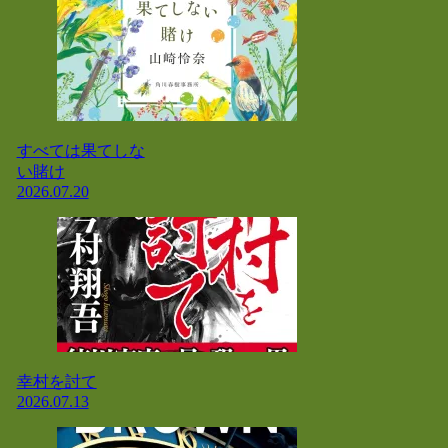
すべては果てしな
い賭け
2026.07.20
幸村を討て
2026.07.13