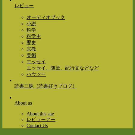
レビュー
オーディオブック
小説
科学
科学史
歴史
宗教
美術
エッセイ
エッセイ、随筆、紀行文などなど
ハウツー
読書三昧（読書好きブログ）
About us
About this site
レビューアー
Contact Us