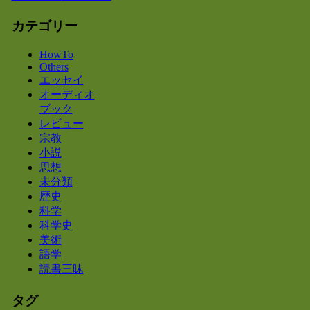
カテゴリー
HowTo
Others
エッセイ
オーディオ
ブック
レビュー
宗教
小説
思想
未分類
歴史
科学
科学史
美術
語学
読書三昧
タグ