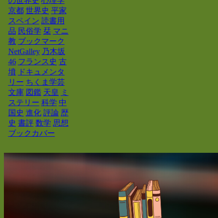
の世界史
心理学
京都
世界史
平家
スペイン
読書用
品
民俗学
栞
マニ
教
ブックマーク
NetGalley
乃木坂
46
フランス史
古
墳
ドキュメンタ
リー
ちくま学芸
文庫
図鑑
天皇
ミ
ステリー
科学
中
国史
進化
評論
歴
史
書評
数学
思想
ブックカバー