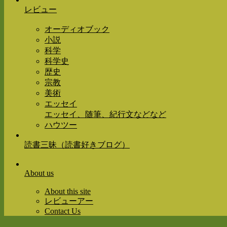
レビュー
オーディオブック
小説
科学
科学史
歴史
宗教
美術
エッセイ
エッセイ、随筆、紀行文などなど
ハウツー
読書三昧（読書好きブログ）
About us
About this site
レビューアー
Contact Us