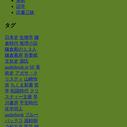
美術
語学
読書三昧
タグ
日本史
生物学
鎌
倉時代
推理小説
鎌倉殿の１３人
鎌倉幕府
吾妻鏡
文化史
源氏
audiobook.jp
SF
美
術史
アガサ・ク
リスティ
山崎怜
奈
ちくま新書
哲
学
戦国時代
クリ
スティー文庫
早
川書房
平安時代
化学同人
audiobook
ブルー
バックス
源頼朝
小松左京
医学
物