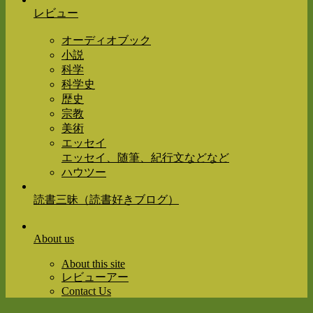
レビュー
オーディオブック
小説
科学
科学史
歴史
宗教
美術
エッセイ
エッセイ、随筆、紀行文などなど
ハウツー
読書三昧（読書好きブログ）
About us
About this site
レビューアー
Contact Us