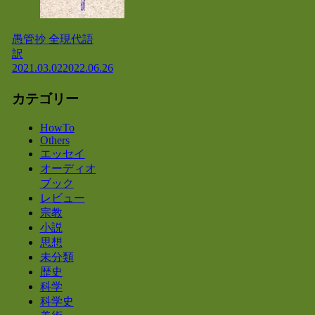
愚管抄 全現代語
訳
2021.03.02
2022.06.26
カテゴリー
HowTo
Others
エッセイ
オーディオ
ブック
レビュー
宗教
小説
思想
未分類
歴史
科学
科学史