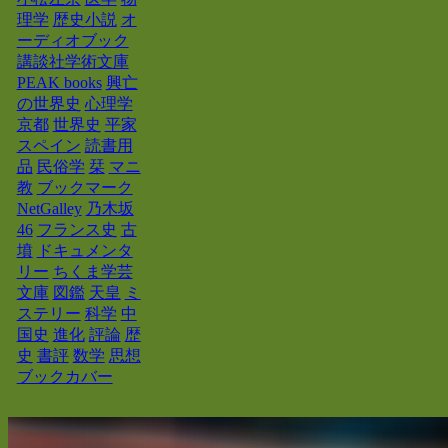
理学
歴史小説
オ
ーディオブック
講談社学術文庫
PEAK books
興亡
の世界史
心理学
京都
世界史
平家
スペイン
読書用
品
民俗学
栞
マニ
教
ブックマーク
NetGalley
乃木坂
46
フランス史
古
墳
ドキュメンタ
リー
ちくま学芸
文庫
図鑑
天皇
ミ
ステリー
科学
中
国史
進化
評論
歴
史
書評
数学
思想
ブックカバー