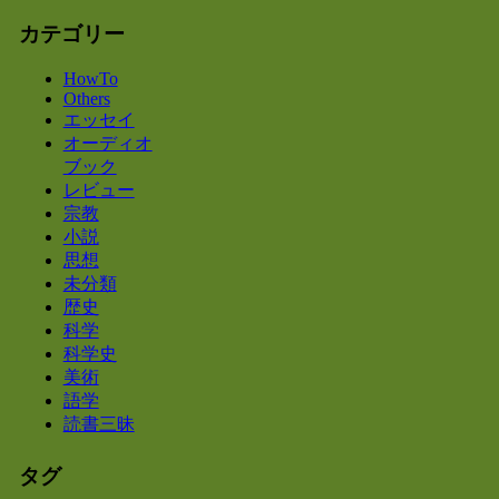
カテゴリー
HowTo
Others
エッセイ
オーディオ
ブック
レビュー
宗教
小説
思想
未分類
歴史
科学
科学史
美術
語学
読書三昧
タグ