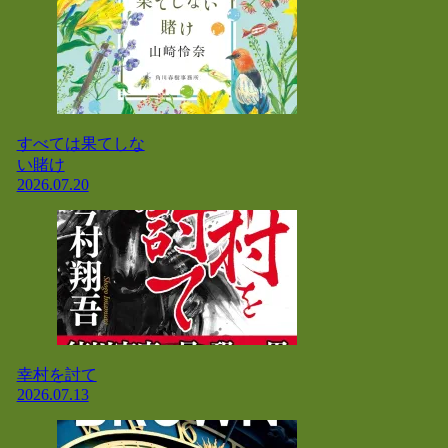
すべては果てしな
い賭け
2026.07.20
幸村を討て
2026.07.13