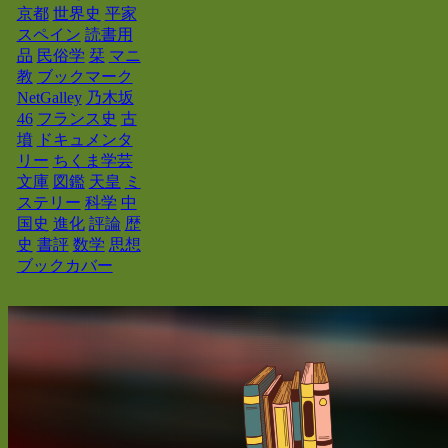
京都
世界史
平家
スペイン
読書用
品
民俗学
栞
マニ
教
ブックマーク
NetGalley
乃木坂
46
フランス史
古
墳
ドキュメンタ
リー
ちくま学芸
文庫
図鑑
天皇
ミ
ステリー
科学
中
国史
進化
評論
歴
史
書評
数学
思想
ブックカバー