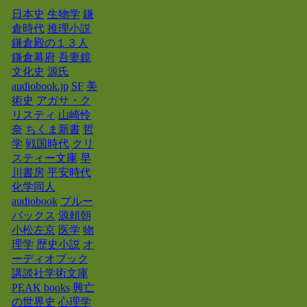
日本史
生物学
鎌
倉時代
推理小説
鎌倉殿の１３人
鎌倉幕府
吾妻鏡
文化史
源氏
audiobook.jp
SF
美
術史
アガサ・ク
リスティ
山崎怜
奈
ちくま新書
哲
学
戦国時代
クリ
スティー文庫
早
川書房
平安時代
化学同人
audiobook
ブルー
バックス
源頼朝
小松左京
医学
物
理学
歴史小説
オ
ーディオブック
講談社学術文庫
PEAK books
興亡
の世界史
心理学