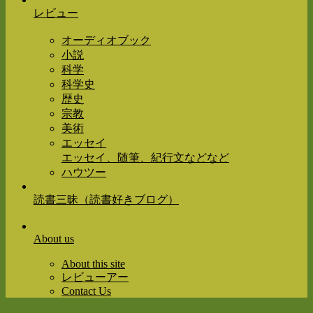
レビュー
オーディオブック
小説
科学
科学史
歴史
宗教
美術
エッセイ
エッセイ、随筆、紀行文などなど
ハウツー
読書三昧（読書好きブログ）
About us
About this site
レビューアー
Contact Us