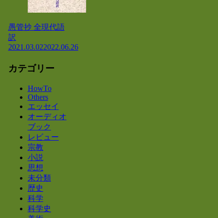
愚管抄 全現代語
訳
2021.03.02
2022.06.26
カテゴリー
HowTo
Others
エッセイ
オーディオ
ブック
レビュー
宗教
小説
思想
未分類
歴史
科学
科学史