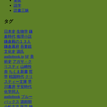
美術
語学
読書三昧
タグ
日本史
生物学
鎌
倉時代
推理小説
鎌倉殿の１３人
鎌倉幕府
吾妻鏡
文化史
源氏
audiobook.jp
SF
美
術史
アガサ・ク
リスティ
山崎怜
奈
ちくま新書
哲
学
戦国時代
クリ
スティー文庫
早
川書房
平安時代
化学同人
audiobook
ブルー
バックス
源頼朝
小松左京
医学
物