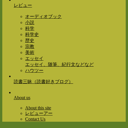
レビュー
オーディオブック
小説
科学
科学史
歴史
宗教
美術
エッセイ
エッセイ、随筆、紀行文などなど
ハウツー
読書三昧（読書好きブログ）
About us
About this site
レビューアー
Contact Us