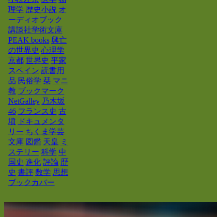
理学
歴史小説
オ
ーディオブック
講談社学術文庫
PEAK books
興亡
の世界史
心理学
京都
世界史
平家
スペイン
読書用
品
民俗学
栞
マニ
教
ブックマーク
NetGalley
乃木坂
46
フランス史
古
墳
ドキュメンタ
リー
ちくま学芸
文庫
図鑑
天皇
ミ
ステリー
科学
中
国史
進化
評論
歴
史
書評
数学
思想
ブックカバー