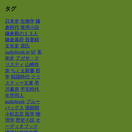
タグ
日本史
生物学
鎌
倉時代
推理小説
鎌倉殿の１３人
鎌倉幕府
吾妻鏡
文化史
源氏
audiobook.jp
SF
美
術史
アガサ・ク
リスティ
山崎怜
奈
ちくま新書
哲
学
戦国時代
クリ
スティー文庫
早
川書房
平安時代
化学同人
audiobook
ブルー
バックス
源頼朝
小松左京
医学
物
理学
歴史小説
オ
ーディオブック