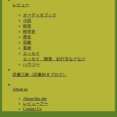
レビュー
オーディオブック
小説
科学
科学史
歴史
宗教
美術
エッセイ
エッセイ、随筆、紀行文などなど
ハウツー
読書三昧（読書好きブログ）
About us
About this site
レビューアー
Contact Us