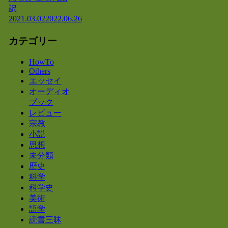
訳
2021.03.02
2022.06.26
カテゴリー
HowTo
Others
エッセイ
オーディオ
ブック
レビュー
宗教
小説
思想
未分類
歴史
科学
科学史
美術
語学
読書三昧