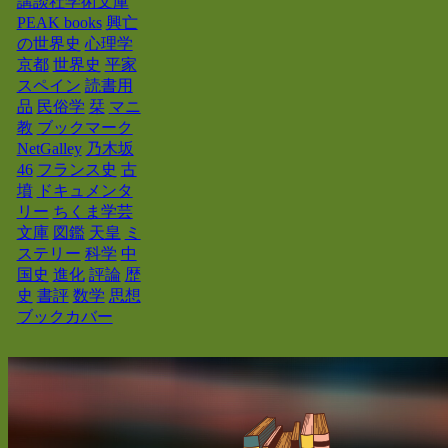
講談社学術文庫
PEAK books
興亡
の世界史
心理学
京都
世界史
平家
スペイン
読書用
品
民俗学
栞
マニ
教
ブックマーク
NetGalley
乃木坂
46
フランス史
古
墳
ドキュメンタ
リー
ちくま学芸
文庫
図鑑
天皇
ミ
ステリー
科学
中
国史
進化
評論
歴
史
書評
数学
思想
ブックカバー