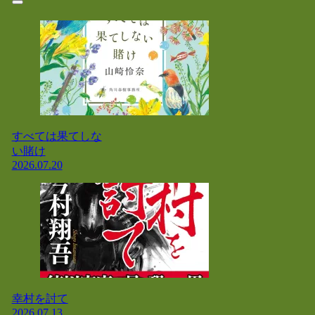
すべては果てしな
い賭け
2026.07.20
幸村を討て
2026.07.13