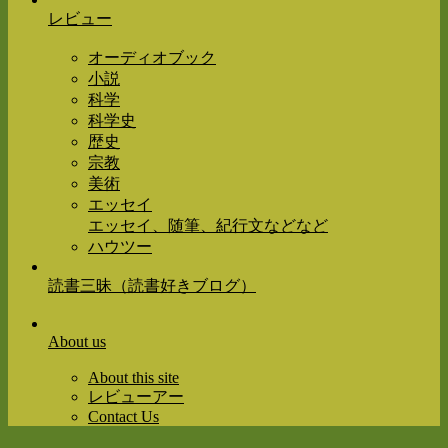
レビュー
オーディオブック
小説
科学
科学史
歴史
宗教
美術
エッセイ
エッセイ、随筆、紀行文などなど
ハウツー
読書三昧（読書好きブログ）
About us
About this site
レビューアー
Contact Us