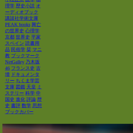
理学
歴史小説
オ
ーディオブック
講談社学術文庫
PEAK books
興亡
の世界史
心理学
京都
世界史
平家
スペイン
読書用
品
民俗学
栞
マニ
教
ブックマーク
NetGalley
乃木坂
46
フランス史
古
墳
ドキュメンタ
リー
ちくま学芸
文庫
図鑑
天皇
ミ
ステリー
科学
中
国史
進化
評論
歴
史
書評
数学
思想
ブックカバー