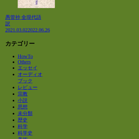
愚管抄 全現代語
訳
2021.03.02
2022.06.26
カテゴリー
HowTo
Others
エッセイ
オーディオ
ブック
レビュー
宗教
小説
思想
未分類
歴史
科学
科学史