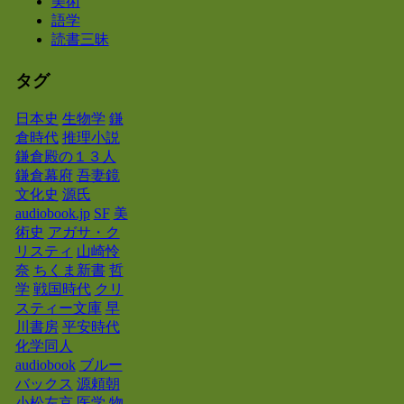
美術
語学
読書三昧
タグ
日本史
生物学
鎌
倉時代
推理小説
鎌倉殿の１３人
鎌倉幕府
吾妻鏡
文化史
源氏
audiobook.jp
SF
美
術史
アガサ・ク
リスティ
山崎怜
奈
ちくま新書
哲
学
戦国時代
クリ
スティー文庫
早
川書房
平安時代
化学同人
audiobook
ブルー
バックス
源頼朝
小松左京
医学
物