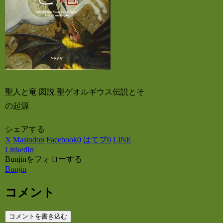
聖人と竜 図説 聖ゲオルギウス伝説とそ
の起源
シェアする
X
Mastodon
Facebook
0
はてブ
0
LINE
LinkedIn
Bunjinをフォローする
Bunjin
コメント
コメントを書き込む