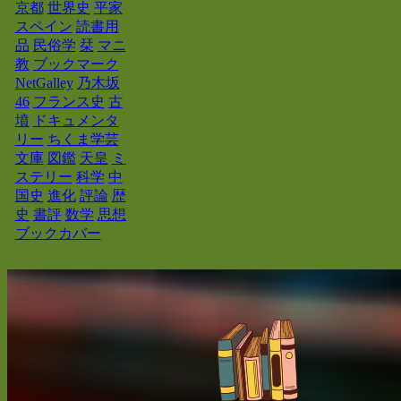
京都
世界史
平家
スペイン
読書用
品
民俗学
栞
マニ
教
ブックマーク
NetGalley
乃木坂
46
フランス史
古
墳
ドキュメンタ
リー
ちくま学芸
文庫
図鑑
天皇
ミ
ステリー
科学
中
国史
進化
評論
歴
史
書評
数学
思想
ブックカバー