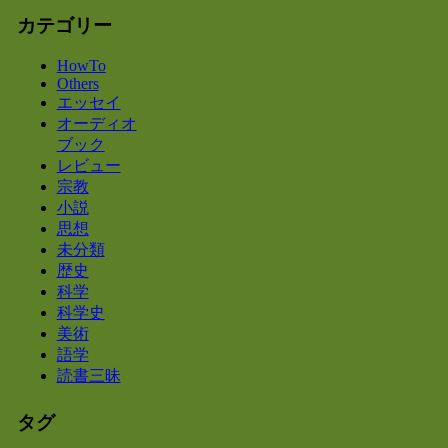
カテゴリー
HowTo
Others
エッセイ
オーディオ
ブック
レビュー
宗教
小説
思想
未分類
歴史
科学
科学史
美術
語学
読書三昧
タグ