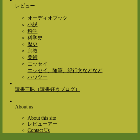
レビュー
オーディオブック
小説
科学
科学史
歴史
宗教
美術
エッセイ
エッセイ、随筆、紀行文などなど
ハウツー
読書三昧（読書好きブログ）
About us
About this site
レビューアー
Contact Us