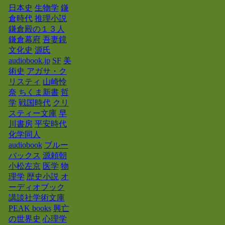
日本史
生物学
鎌
倉時代
推理小説
鎌倉殿の１３人
鎌倉幕府
吾妻鏡
文化史
源氏
audiobook.jp
SF
美
術史
アガサ・ク
リスティ
山崎怜
奈
ちくま新書
哲
学
戦国時代
クリ
スティー文庫
早
川書房
平安時代
化学同人
audiobook
ブルー
バックス
源頼朝
小松左京
医学
物
理学
歴史小説
オ
ーディオブック
講談社学術文庫
PEAK books
興亡
の世界史
心理学