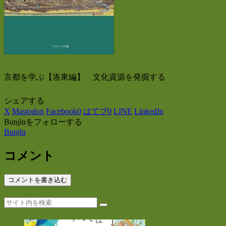
京都を学ぶ【洛東編】 文化資源を発掘する
シェアする
X
Mastodon
Facebook
0
はてブ
0
LINE
LinkedIn
Bunjinをフォローする
Bunjin
コメント
コメントを書き込む