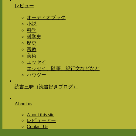
レビュー
オーディオブック
小説
科学
科学史
歴史
宗教
美術
エッセイ
エッセイ、随筆、紀行文などなど
ハウツー
読書三昧（読書好きブログ）
About us
About this site
レビューアー
Contact Us