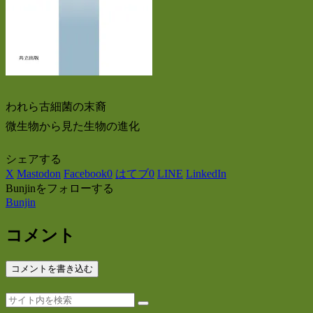
われら古細菌の末裔
微生物から見た生物の進化
シェアする
X
Mastodon
Facebook
0
はてブ
0
LINE
LinkedIn
Bunjinをフォローする
Bunjin
コメント
コメントを書き込む