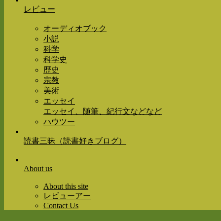
レビュー
オーディオブック
小説
科学
科学史
歴史
宗教
美術
エッセイ
エッセイ、随筆、紀行文などなど
ハウツー
読書三昧（読書好きブログ）
About us
About this site
レビューアー
Contact Us