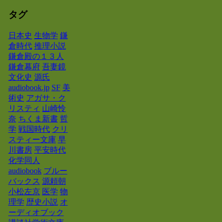
タグ
日本史
生物学
鎌
倉時代
推理小説
鎌倉殿の１３人
鎌倉幕府
吾妻鏡
文化史
源氏
audiobook.jp
SF
美
術史
アガサ・ク
リスティ
山崎怜
奈
ちくま新書
哲
学
戦国時代
クリ
スティー文庫
早
川書房
平安時代
化学同人
audiobook
ブルー
バックス
源頼朝
小松左京
医学
物
理学
歴史小説
オ
ーディオブック