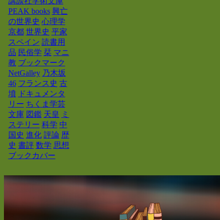
講談社学術文庫
PEAK books
興亡
の世界史
心理学
京都
世界史
平家
スペイン
読書用
品
民俗学
栞
マニ
教
ブックマーク
NetGalley
乃木坂
46
フランス史
古
墳
ドキュメンタ
リー
ちくま学芸
文庫
図鑑
天皇
ミ
ステリー
科学
中
国史
進化
評論
歴
史
書評
数学
思想
ブックカバー