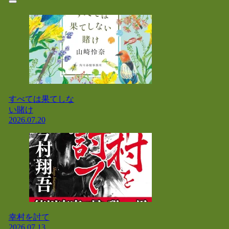
すべては果てしな
い賭け
2026.07.20
幸村を討て
2026.07.13