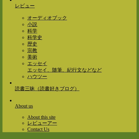
レビュー
オーディオブック
小説
科学
科学史
歴史
宗教
美術
エッセイ
エッセイ、随筆、紀行文などなど
ハウツー
読書三昧（読書好きブログ）
About us
About this site
レビューアー
Contact Us