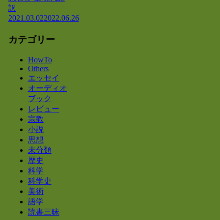
訳
2021.03.02
2022.06.26
カテゴリー
HowTo
Others
エッセイ
オーディオ
ブック
レビュー
宗教
小説
思想
未分類
歴史
科学
科学史
美術
語学
読書三昧