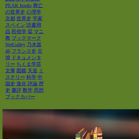
PEAK books
興亡
の世界史
心理学
京都
世界史
平家
スペイン
読書用
品
民俗学
栞
マニ
教
ブックマーク
NetGalley
乃木坂
46
フランス史
古
墳
ドキュメンタ
リー
ちくま学芸
文庫
図鑑
天皇
ミ
ステリー
科学
中
国史
進化
評論
歴
史
書評
数学
思想
ブックカバー