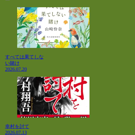
すべては果てしな
い賭け
2026.07.20
幸村を討て
2026.07.13