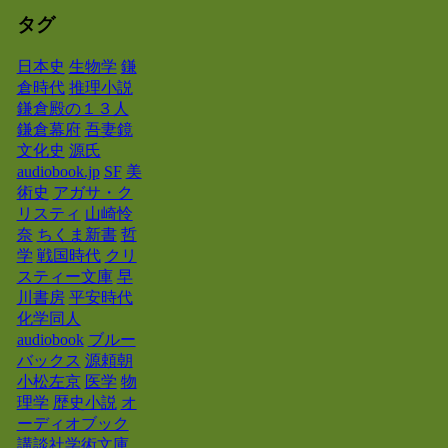
タグ
日本史
生物学
鎌
倉時代
推理小説
鎌倉殿の１３人
鎌倉幕府
吾妻鏡
文化史
源氏
audiobook.jp
SF
美
術史
アガサ・ク
リスティ
山崎怜
奈
ちくま新書
哲
学
戦国時代
クリ
スティー文庫
早
川書房
平安時代
化学同人
audiobook
ブルー
バックス
源頼朝
小松左京
医学
物
理学
歴史小説
オ
ーディオブック
講談社学術文庫