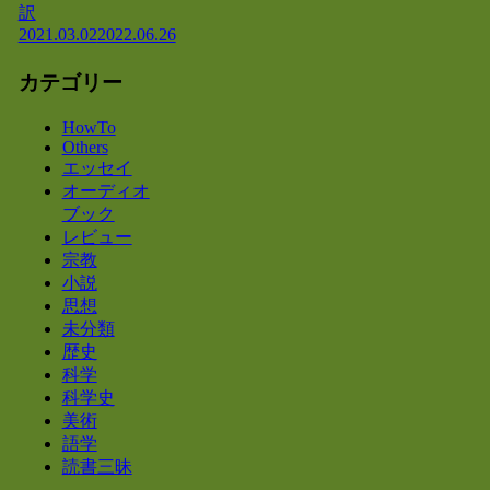
訳
2021.03.02
2022.06.26
カテゴリー
HowTo
Others
エッセイ
オーディオ
ブック
レビュー
宗教
小説
思想
未分類
歴史
科学
科学史
美術
語学
読書三昧