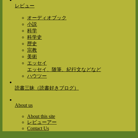
レビュー
オーディオブック
小説
科学
科学史
歴史
宗教
美術
エッセイ
エッセイ、随筆、紀行文などなど
ハウツー
読書三昧（読書好きブログ）
About us
About this site
レビューアー
Contact Us